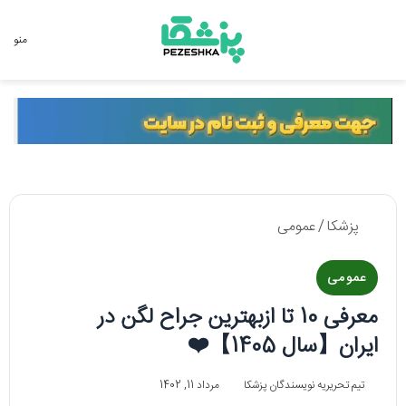
جستجو برای
منو
پزشکا
/
عمومی
عمومی
معرفی 10 تا ازبهترین جراح لگن در
ایران【سال 1405】❤️
تیم تحریریه نویسندگان پزشکا
مرداد 11, 1402