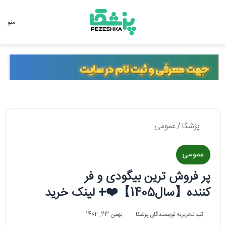
جستجو برای
منو
پزشکا
/
عمومی
عمومی
پر فروش ترین بیگودی و فر
کننده【سال1405】❤️+ لینک خرید
تیم تحریریه نویسندگان پزشکا
بهمن 23, 1402