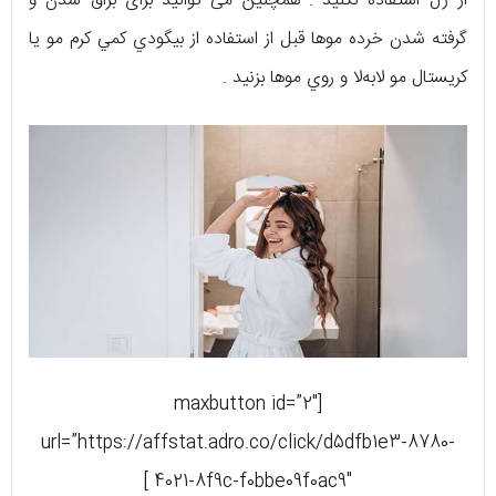
از ژل استفاده نکنید . همچنین می‌ توانید برای براق شدن و
گرفته شدن خرده موها قبل از استفاده از بيگودي کمي کرم مو يا
کريستال مو لابه‌لا و روي موها بزنيد .
[maxbutton id=”2″
url=”https://affstat.adro.co/click/d5dfb1e3-8780-
4021-8f9c-f0bbe09f0ac9″ ]