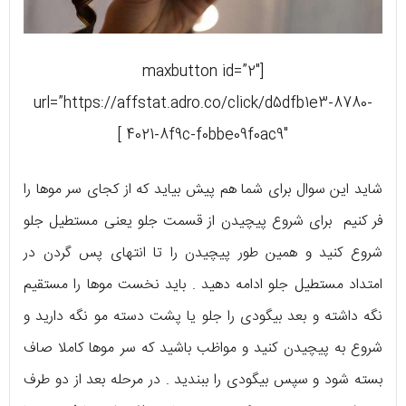
[maxbutton id=”2″
url=”https://affstat.adro.co/click/d5dfb1e3-8780-
4021-8f9c-f0bbe09f0ac9″ ]
شاید این سوال برای شما هم پیش بیاید که از کجای سر موها را
فر کنیم برای شروع پیچیدن از قسمت جلو یعنی مستطیل جلو
شروع کنید و همین‌ طور پیچیدن را تا انتهای پس گردن در
امتداد مستطیل جلو ادامه دهید . باید نخست موها را مستقیم
نگه داشته و بعد بیگودی را جلو یا پشت دسته مو نگه دارید و
شروع به پیچیدن کنید و مواظب باشید که سر موها کاملا صاف
بسته شود و سپس بیگودی را ببندید . در مرحله بعد از دو طرف