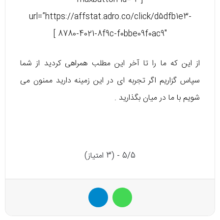
url=”https://affstat.adro.co/click/d5dfb1e3-
8780-4021-8f9c-f0bbe09f0ac9″ ]
از این که ما را تا آخر این مطلب همراهی کردید از شما
سپاس گزاریم اگر تجربه ای در این زمینه دارید ممنون می
شویم با ما در میان بگذارید .
5/5 - (3 امتیاز)
واتس آپ
تلگرام