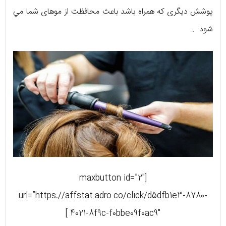
پوشش دیگری که همراه باشد باعث محافظت از موهای شما مي
شود .
[maxbutton id=”2″
url=”https://affstat.adro.co/click/d5dfb1e3-8780-
4021-8f9c-f0bbe09f0ac9″ ]