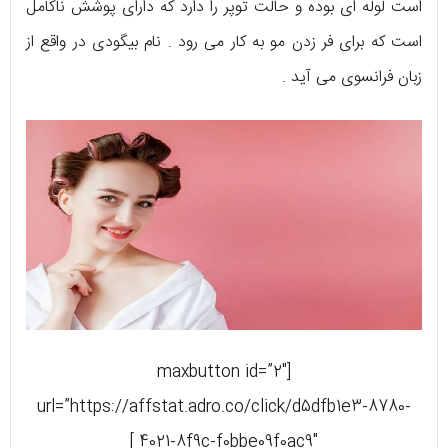
است لوله ای بوده و حالت توپر را دارد که دارای پوشش ناکامل
است که برای فر زدن مو به کار می رود . نام بیگودی در واقع از
زبان فرانسوی می آید .
[maxbutton id=”2″
url=”https://affstat.adro.co/click/d5dfb1e3-8780-
4021-8f9c-f0bbe09f0ac9″ ]