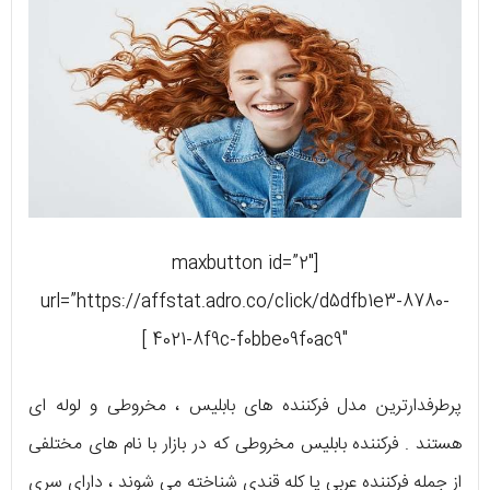
[maxbutton id=”2″
url=”https://affstat.adro.co/click/d5dfb1e3-8780-
4021-8f9c-f0bbe09f0ac9″ ]
پرطرفدارترین مدل فرکننده های بابلیس ، مخروطی و لوله ای
هستند . فرکننده بابلیس مخروطی که در بازار با نام های مختلفی
از جمله فرکننده عربی یا کله قندی شناخته می شوند ، دارای سری