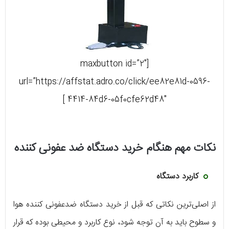
[maxbutton id=”2″
url=”https://affstat.adro.co/click/ee82e81d-0596-
4414-84d6-05f0cfe62d48″ ]
نکات مهم هنگام خرید دستگاه ضد عفونی کننده
کاربرد دستگاه
از اصلی‌ترین نکاتی که قبل از خرید دستگاه ضدعفونی کننده هوا
و سطوح باید به آن توجه شود، نوع کاربرد و محیطی بوده که قرار