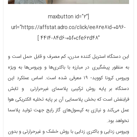
[maxbutton id=”2″
url=”https://affstat.adro.co/click/ee82e81d-0596-
4414-84d6-05f0cfe62d48″ ]
این دستگاه استریل کننده مدرن، کم مصرف و قابل حمل است و
به منظور پیشگیری در مبارزه با باکتری‌ها و ویروس‌ها به ویژه
ویروس کرونا کووید- ۱۹ معرفی شده است. اساس عملکرد این
دستگاه بر پایه روش ترکیبی پلاسمای غیرحرارتی و تابش
فرابنفش است که بخش پلاسمایی آن بر پایه تخلیه الکتریکی هوا
عمل می‌کند و نیازی به کپسول‌های گاز رایج جهت تولید پلاسما
نخواهد بود.
ویروس زدایی و باکتری زدایی با روش خشک و غیرحرارتی و بدون