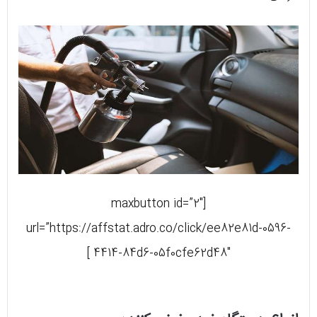
[maxbutton id=”2″
url=”https://affstat.adro.co/click/ee82e81d-0596-
4414-84d6-05f0cfe62d48″ ]