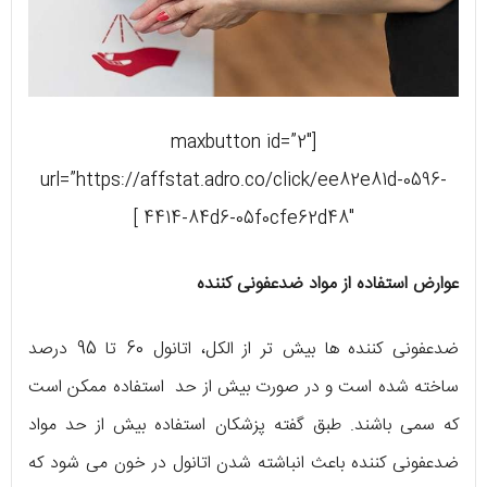
[maxbutton id=”2″
url=”https://affstat.adro.co/click/ee82e81d-0596-
4414-84d6-05f0cfe62d48″ ]
عوارض استفاده از مواد ضدعفونی کننده
ضدعفونی کننده ها بیش تر از الکل، اتانول 60 تا 95 درصد
ساخته شده است و در صورت بیش از حد استفاده ممکن است
که سمی باشند. طبق گفته پزشکان استفاده بیش از حد مواد
ضدعفونی کننده باعث انباشته شدن اتانول در خون می شود که