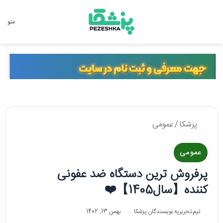
جستجو برای
منو
پزشکا
/
عمومی
عمومی
پرفروش ترین دستگاه ضد عفونی
کننده【سال1405】❤️
تیم تحریریه نویسندگان پزشکا
بهمن 13, 1402