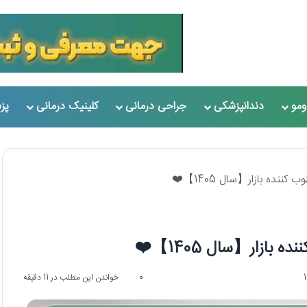
مو
دندانپزشکی
جراحی درمانی
کلینیک درمانی
پز
ننده بازار【سال 1405】❤️
ازار【سال 1405】❤️
0
خواندن این مطلب در 11 دقیقه