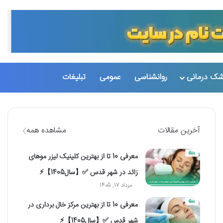
شک درمانی
روانشناسی
عمومی
تبلیغات
تغییر پو
جست
آخرین مقالات
مشاهده همه
معرفی 10 تا از بهترین کلینیک لیزر موهای
زائد در شهر قدس ✅【سال1405】⚡️
مرداد 17, 1405
معرفی 10 تا از بهترین مرکز خال برداری در
شهر قدس ✅【سال1405】⚡️