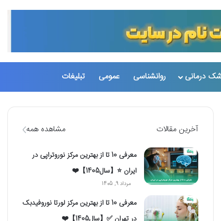
تغییر پو
جست
شک درمانی
روانشناسی
عمومی
تبلیغات
آخرین مقالات
مشاهده همه
معرفی 10 تا از بهترین مرکز نوروتراپی در
ایران ⭐【سال1405】❤️
مرداد 9, 1405
معرفی 10 تا از بهترین مرکز لورتا نوروفیدبک
در تهران ✅【سال1405】❤️