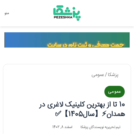
جستجو برای
منو
پزشکا
/
عمومی
عمومی
10 تا از بهترین کلینیک لاغری در
همدان⚡【سال1405】✅
تیم تحریریه نویسندگان پزشکا
اسفند 8, 1402