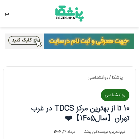
جستجو برای
منو
پزشکا
/
روانشناسی
روانشناسی
10 تا از بهترین مرکز TDCS در غرب
تهران【سال1405】❤️
تیم تحریریه نویسندگان پزشکا
مرداد 14, 1404