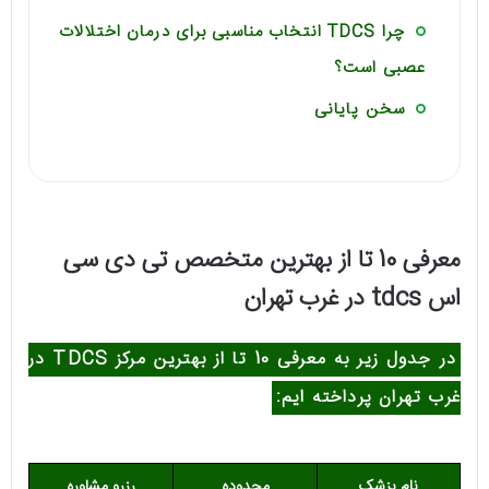
چرا TDCS انتخاب مناسبی برای درمان اختلالات
عصبی است؟
سخن پایانی
معرفی 10 تا از بهترین متخصص تی دی سی
اس tdcs در غرب تهران
در جدول زیر به معرفی 10 تا از بهترین مرکز TDCS در
غرب تهران پرداخته ایم:
نام پزشک
محدوده
رزرو مشاوره