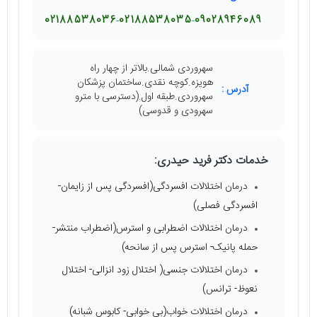
02188538036
02188538035
09028946089
سهروردی شمالی.بالاتر از چهار راه
هویزه.کوچه نقدی.ساختمان پزشکان
آدرس :
سهروردی.طبقه اول.(دسترسی با مترو
سهرودی و قدوسی)
خدمات دکتر فرید حیدری:
درمان اختلالات افسردگی(افسردگی پس از زایمان-
افسردگی فصلی)
درمان اختلالات اضطرابی و استرس(اضطراب منتشر-
حمله پانیک- استرس پس از سانحه)
درمان اختلالات جنسی( اختلال زود انزالی- اختلال
نعوظ- ترانس)
درمان اختلالات خواب(بی خوابی- کابوس شبانه)