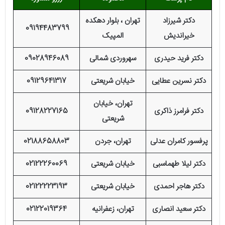
دکتر شیرزاد
تهران ، بلوار دهکده
09194483799
خیراندیش
المپیک
دکتر فرید حیدری
سهروردی شمالی
09028946089
دکتر نسرین عطایی
خیابان شریعتی
09129641317
تهران، خیابان
دکتر فرامرز ذاکری
09128227165
شریعتی
پرفسور کامران عدلی
تهران، جردن
02188658803
دکتر لیلا طهماسبی
خیابان شریعتی
02122260069
دکتر هاجر احمدی
خیابان شریعتی
02122223193
دکتر سعید انصاری
تهران، زعفرانیه
02122019364