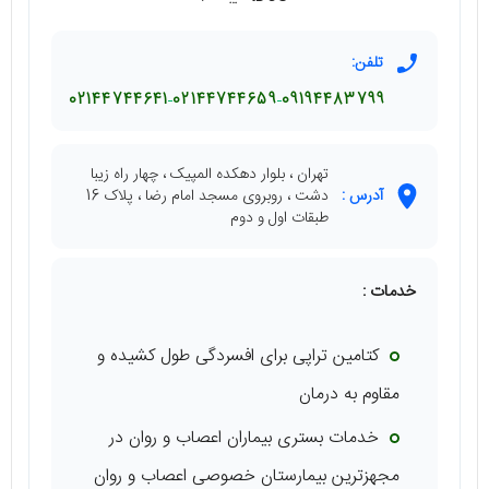
تلفن:
02144744641
02144744659
09194483799
تهران ، بلوار دهکده المپیک ، چهار راه زیبا
آدرس :
دشت ، روبروی مسجد امام رضا ، پلاک 16
طبقات اول و دوم
خدمات :
کتامین تراپی برای افسردگی طول کشیده و
مقاوم به درمان
خدمات بستری بیماران اعصاب و روان در
مجهزترین بیمارستان خصوصی اعصاب و روان