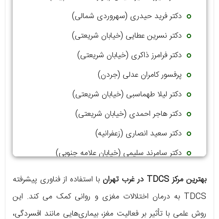
دکتر فرید حیدری (سهروردی شمالی)
دکتر نسرین عطایی (خیابان شریعتی)
دکتر فرامرز ذاکری (خیابان شریعتی)
پرفسور کامران عدلی (جردن)
دکتر لیلا طهماسبی (خیابان شریعتی)
دکتر هاجر احمدی (خیابان شریعتی)
دکتر سعید انصاری (زعفرانیه)
دکتر سامرند سلیمی (خیابان علامه جنوبی)
دکتر سمانه موسوی نسب (فلکه سوم تهرانپارس)
بهترین مرکز TDCS در غرب تهران
با استفاده از فناوری پیشرفته
TDCS به درمان اختلالات مغزی و روانی کمک می کند. این
روش علمی با تأثیر بر فعالیت مغز، بیماری‌هایی مانند افسردگی،