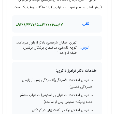
(بیش‌فعالی و عدم تمرکز، اضطراب…) با دستگاه نوروفیدبک است.
تلفن:
09128227165
02122260067
تهران، خیابان شریعتی، بالاتر از بلوار میرداماد،
آدرس :
کوچه فلسفی، ساختمان پزشکان پرشین،
طبقه 1، واحد 1
خدمات دکتر فرامرز ذاکری:
درمان اختلالات افسردگی(افسردگی پس از زایمان-
افسردگی فصلی)
درمان اختلالات اضطرابی و استرس(اضطراب منتشر-
حمله پانیک- استرس پس از سانحه)
درمان اختلال تیک و لکنت زبان در کودکان