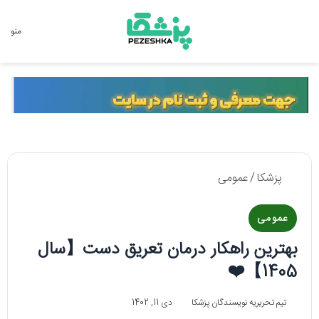
جستجو برای
منو
پزشکا
/
عمومی
عمومی
بهترین راهکار درمان تعریق دست【سال
1405】❤️
تیم تحریریه نویسندگان پزشکا
دی 11, 1402