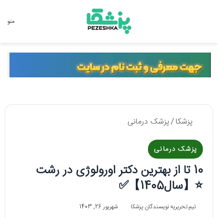
جستجو برای
منو
پزشکا
/
پزشک درمانی
پزشک درمانی
10 تا از بهترین دکتر اورولوژی در رشت
⭐【سال1405】✅
تیم تحریریه نویسندگان پزشکا
شهریور 26, 1403