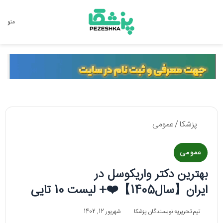
جستجو برای
منو
پزشکا
/
عمومی
عمومی
بهترین دکتر واریکوسل در
ایران【سال1405】❤️+ لیست 10 تایی
تیم تحریریه نویسندگان پزشکا
شهریور 12, 1402