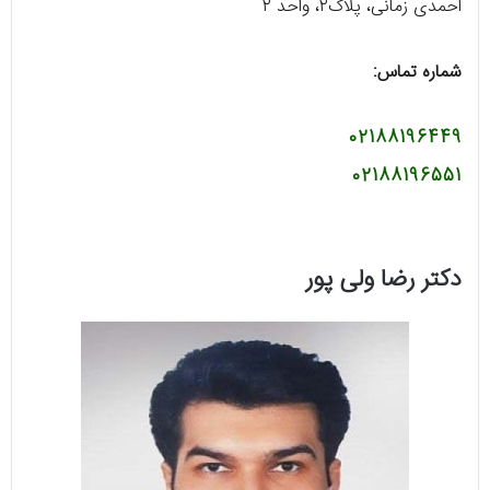
احمدی زمانی، پلاک۲، واحد ۲
شماره تماس:
02188196449
02188196551
دکتر رضا ولی پور