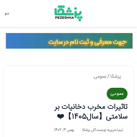
جستجو برای
منو
پزشکا
/
عمومی
عمومی
تاثیرات مخرب دخانیات بر
سلامتی【سال1405】❤️
تیم تحریریه نویسندگان پزشکا
بهمن 3, 1402