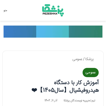
جستجو برای
منو
پزشکا
/
عمومی
عمومی
آموزش کار با دستگاه
هیدروفیشیال【سال1405】❤️
تیم تحریریه نویسندگان پزشکا
آذر 11, 1402