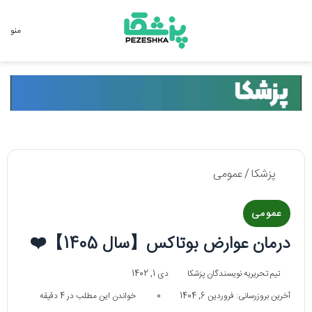
جستجو برای
منو
پزشکا
/
عمومی
عمومی
درمان عوارض بوتاکس【سال 1405】❤️
تیم تحریریه نویسندگان پزشکا
دی 1, 1402
آخرین بروزرسانی: فروردین 6, 1404
0
خواندن این مطلب در 4 دقیقه