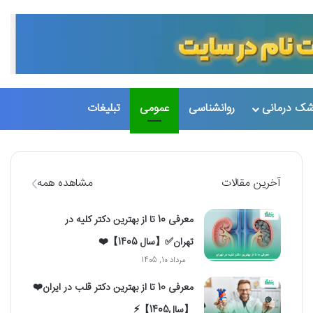
شک درمانی
روانشناسی
عمومی
تبلیغات
تغییر پو
جست
آخرین مقالات
مشاهده همه
معرفی 10 تا از بهترین دکتر کلیه در
تهران✅【سال 1405】❤️
مرداد 10, 1405
معرفی 10 تا از بهترین دکتر قلب در ایران❤️
【سال1405】⚡️