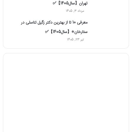
تهران【سال1405】✅
مرداد 3, 1405
معرفی 10 تا از بهترین دکتر زگیل تناسلی در
ستارخان⭐【سال1405】✅
تیر 23, 1405