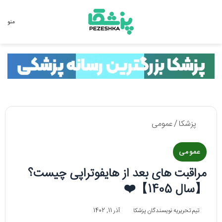
جستجو برای
منو
پزشکا
/
عمومی
عمومی
مراقبت های بعد از هایفوتراپی چیست؟
【سال 1405】❤️
تیم تحریریه نویسندگان پزشکا
آذر 11, 1402