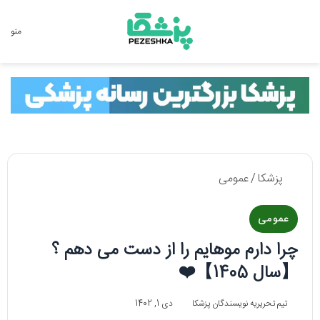
جستجو برای
منو
پزشکا
/
عمومی
عمومی
چرا دارم موهایم را از دست می دهم ؟
【سال 1405】❤️
تیم تحریریه نویسندگان پزشکا
دی 1, 1402