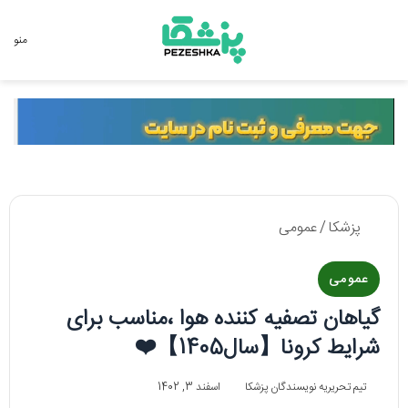
جستجو برای
منو
پزشکا
/
عمومی
عمومی
گیاهان تصفیه کننده هوا ،مناسب برای
شرایط کرونا【سال1405】❤️
تیم تحریریه نویسندگان پزشکا
اسفند 3, 1402