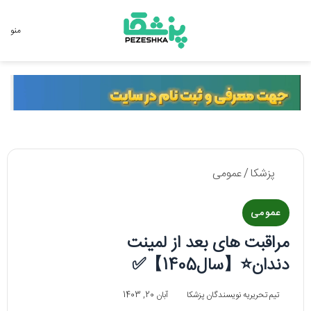
جستجو برای
منو
پزشکا
/
عمومی
عمومی
مراقبت های بعد از لمینت
دندان⭐【سال1405】✅
تیم تحریریه نویسندگان پزشکا
آبان 20, 1403