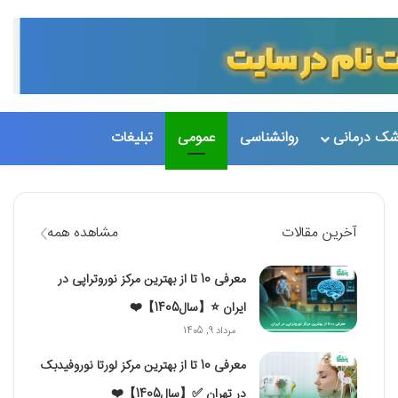
تغییر پو
جست
شک درمانی
روانشناسی
عمومی
تبلیغات
آخرین مقالات
مشاهده همه
معرفی 10 تا از بهترین مرکز نوروتراپی در
ایران ⭐【سال1405】❤️
مرداد 9, 1405
معرفی 10 تا از بهترین مرکز لورتا نوروفیدبک
در تهران ✅【سال1405】❤️