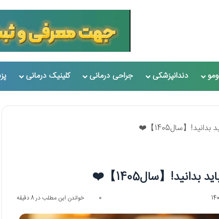
مو
دندانپزشکی
جراحی درمانی
کلینیک درمانی
پز
انید!【سال1405】❤️
دانید!【سال1405】❤️
0
خواندن این مطلب در 8 دقیقه