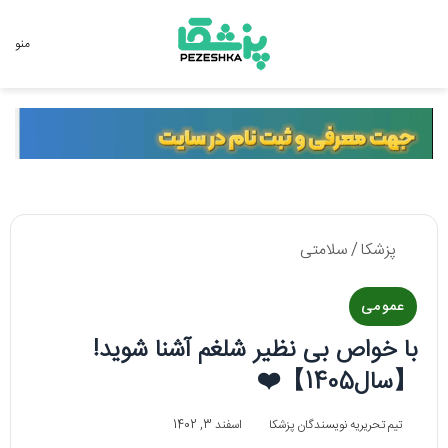
جستجو برای
منو
پزشکا
/
سلامتی
عمومی
با خواص بی نظیر شلغم آشنا شوید!
【سال1405】❤️
تیم تحریریه نویسندگان پزشکا
اسفند 3, 1402