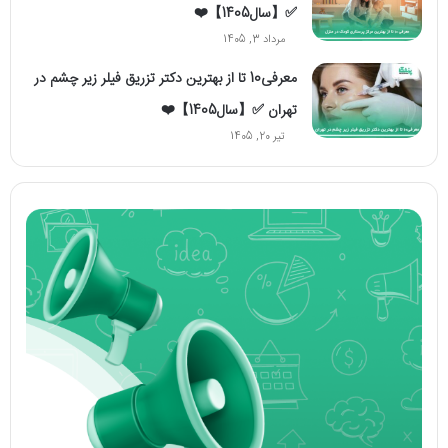
✅【سال1405】❤️
مرداد 3, 1405
معرفی10 تا از بهترین دکتر تزریق فیلر زیر چشم در
تهران ✅【سال1405】❤️
تیر 20, 1405