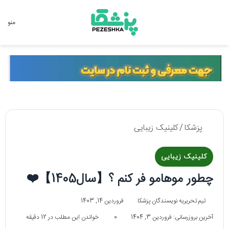
جستجو برای
منو
پزشکا
/
کلینیک زیبایی
کلینیک زیبایی
چطور موهامو فر کنم ؟【سال1405】❤️
تیم تحریریه نویسندگان پزشکا
فروردین 14, 1403
آخرین بروزرسانی: فروردین 3, 1404
0
خواندن این مطلب در 12 دقیقه