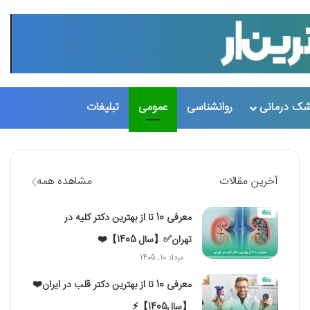
شک درمانی
روانشناسی
عمومی
تبلیغات
تغییر پو
جست
آخرین مقالات
مشاهده همه
معرفی 10 تا از بهترین دکتر کلیه در
تهران✅【سال 1405】❤️
مرداد 10, 1405
معرفی 10 تا از بهترین دکتر قلب در ایران❤️
【سال1405】⚡️