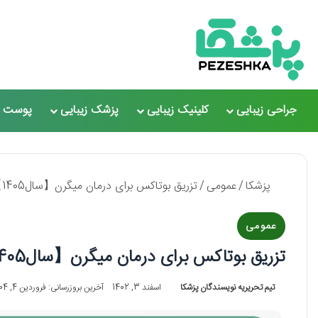
جراحی زیبایی
کلینیک زیبایی
پزشک زیبایی
پوست و
پزشکا
/
عمومی
/
تزریق بوتاکس برای درمان میگرن【سال1405】❤️
عمومی
تزریق بوتاکس برای درمان میگرن【سال1405】❤️
تیم تحریریه نویسندگان پزشکا
اسفند 3, 1402
آخرین بروزرسانی: فروردین 4, 1404