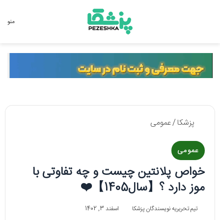
جستجو برای
منو
پزشکا
/
عمومی
عمومی
خواص پلانتین چیست و چه تفاوتی با
موز دارد ؟【سال1405】❤️
تیم تحریریه نویسندگان پزشکا
اسفند 3, 1402