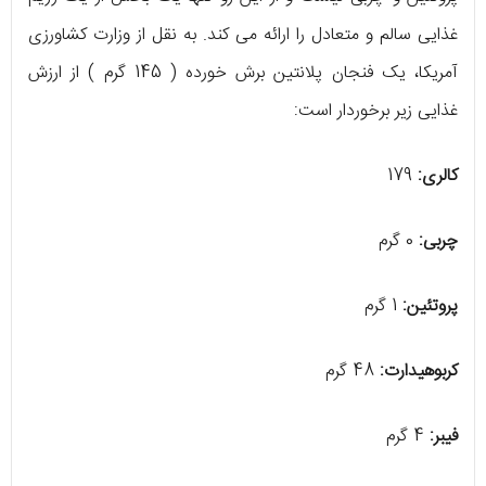
غذایی سالم و متعادل را ارائه می کند. به نقل از وزارت کشاورزی
آمریکا، یک فنجان پلانتین برش خورده ( 145 گرم ) از ارزش
غذایی زیر برخوردار است:
کالری:
179
چربی:
0 گرم
پروتئین:
1 گرم
کربوهیدارت:
48 گرم
فیبر:
4 گرم