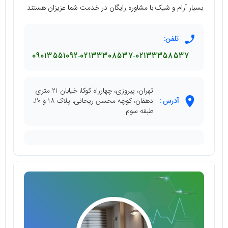
بسیار آرام و شیک با مشاوره رایگان در خدمت شما عزیزان هستند.
تلفن:
09013551092
02133308537
02133358537
تهران، پیروزی، چهارراه کوکا، خیابان ۲۱ متری
آدرس :
دهقان، کوچه محسن ریحانی، پلاک ۱۸ و ۲۰،
طبقه سوم