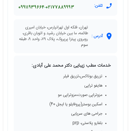
تلفن:
09911939664
02177889993
تهران، فلکه اول تهرانپارس، خیابان امیری
طائمه، ما بین خیابان رشید و اتوبان باقری،
آدرس :
روبروی پیتزا پرپروک، پلاک ۷۹، واحد ۹، طبقه
سوم
خدمات مطب زیبایی دکتر محمد علی آبادی:
تزریق بوتاکس،تزریق فیلر
هایفو تراپی
مزوتراپی صورت،مزوتراپی مو
اسکین بوستر(پروفایلو یا ایجل 40)
جراحی های سرپایی
بلفارو پلاستی، prp