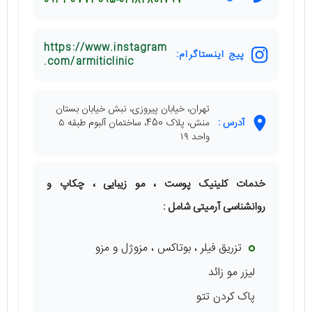
09330773095
02182801797
https://www.instagram
پیج اینستاگرام:
.com/armiticlinic
تهران، خیابان پیروزی، نبش خیابان بستان
آدرس :
منش، پلاک 450، ساختمان آلبوم طبقه ۵
واحد ۱۹
خدمات کلینیک پوست ، مو زیبایی ، چکاپ و
روانشناسی آرمیتی شامل :
تزریق فیلر ، بوتاکس ، مزوژل و مزو
لیزر مو زائد
پاک کردن تتو