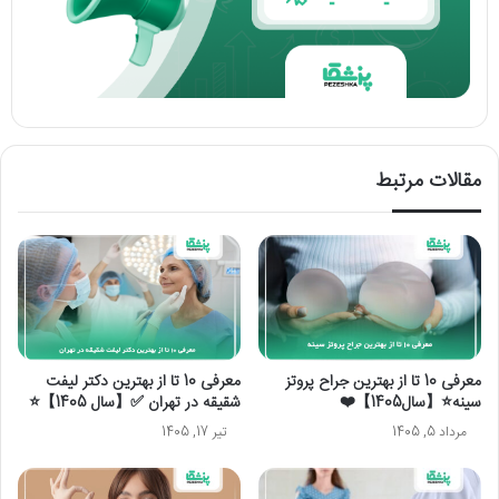
مقالات مرتبط
معرفی 10 تا از بهترین جراح پروتز
معرفی 10 تا از بهترین دکتر لیفت
سینه⭐【سال1405】❤️
شقیقه در تهران ✅【سال 1405】⭐
مرداد 5, 1405
تیر 17, 1405