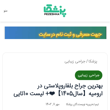
جستجو برای
منو
پزشکا
/
جراحی زیبایی
جراحی زیبایی
بهترین جراح بلفاروپلاستی در
ارومیه【سال1405】❤️+ لیست 10تایی
تیم تحریریه نویسندگان پزشکا
مهر 11, 1402