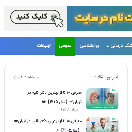
تغییر پو
جست
شک درمانی
روانشناسی
عمومی
تبلیغات
آخرین مقالات
مشاهده همه
معرفی 10 تا از بهترین دکتر کلیه در
تهران✅【سال 1405】❤️
مرداد 10, 1405
معرفی 10 تا از بهترین دکتر قلب در ایران❤️
【سال1405】⚡️