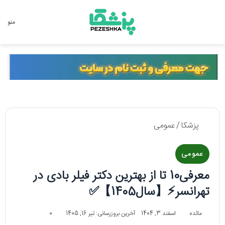
جستجو برای
منو
پزشکا
/
عمومی
عمومی
معرفی10 تا از بهترین دکتر فیلر بادی در
تهرانسر⚡【سال1405】✅
مائده
اسفند 3, 1404
آخرین بروزرسانی: تیر 16, 1405
0