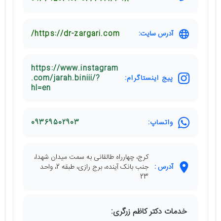
آدرس سایت:
https://dr-zargari.com/
https://www.instagram
پیج اینستاگرام:
.com/jarah.biniii/?
hl=en
واتساپ:
09369502903
کرج، چهارراه طالقانی به سمت میدان شهدا،
آدرس :
جنب بانک آینده، برج رازی، طبقه 2، واحد
23
خدمات دکتر کاظم زرگری: