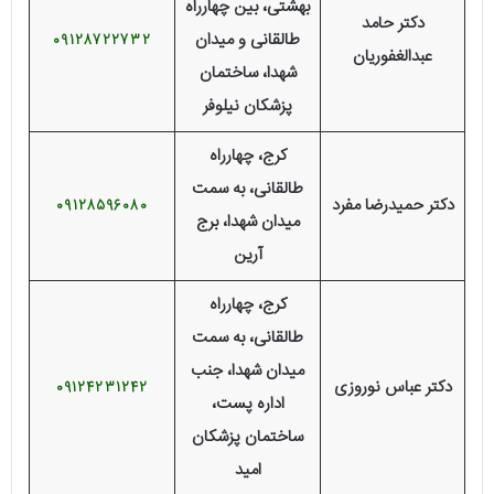
بهشتی، بین چهارراه
دکتر حامد
طالقانی و میدان
09128722732
عبدالغفوریان
شهدا، ساختمان
پزشکان نیلوفر
كرج، چهارراه
طالقانی، به سمت
دکتر حمیدرضا مفرد
09128596080
ميدان شهدا، برج
آرين
کرج، چهارراه
طالقانی، به سمت
میدان شهدا، جنب
دکتر عباس نوروزی
09124231242
اداره پست،
ساختمان پزشکان
امید