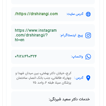
آدرس سایت:
https://drshirangi.com/
https://www.instagram
پیج اینستاگرام:
.com/drshirangi/?
hl=en
واتساپ:
09128490324
کرج، خیابان دکتر بهشتی، بین میدان شهدا و
آدرس :
چهارراه طالقانی، جنب بانک انصار، ساختمان
پزشکان سینا، طبقه ۶، واحد ۲۵
خدمات دکتر سعید شیرنگی: