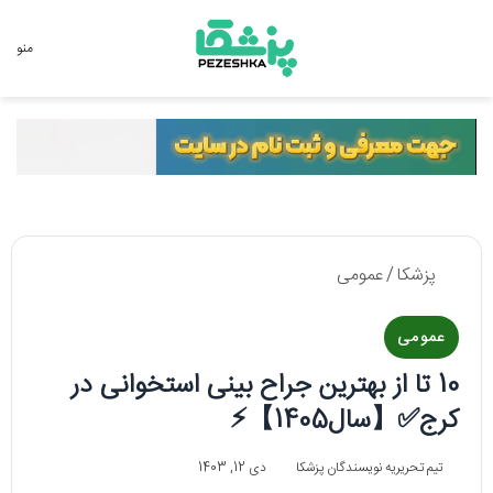
جستجو برای
منو
پزشکا
/
عمومی
عمومی
10 تا از بهترین جراح بینی استخوانی در
کرج✅【سال1405】⚡️
تیم تحریریه نویسندگان پزشکا
دی 12, 1403