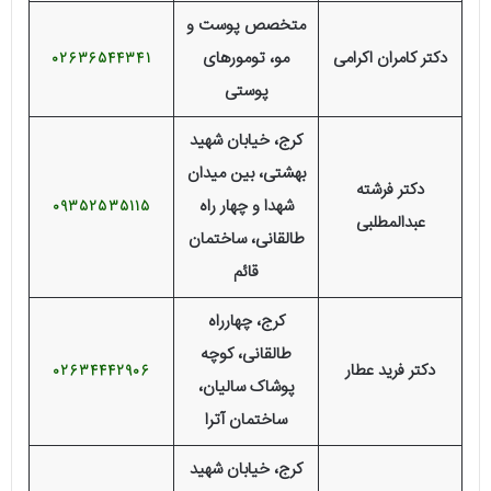
متخصص پوست و
دکتر کامران اکرامی
مو، تومورهای
02636544341
پوستی
کرج، خیابان شهید
بهشتی، بین میدان
دکتر فرشته
شهدا و چهار راه
09352535115
عبدالمطلبی
طالقانی، ساختمان
قائم
کرج، چهارراه
طالقانی، کوچه
دکتر فرید عطار
02634442906
پوشاک سالیان،
ساختمان آترا
کرج، خیابان شهید