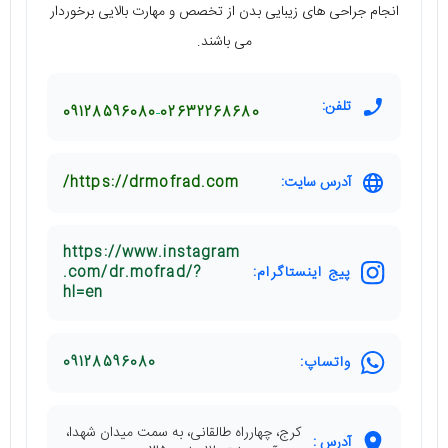
انجام جراحی های زیبایی بدن از تخصص و مهارت بالایی برخوردار
می باشند.
تلفن:
09128596080
02632268680
آدرس سایت:
https://drmofrad.com/
https://www.instagram
پیج اینستاگرام:
.com/dr.mofrad/?
hl=en
واتساپ:
09128596080
كرج، چهارراه طالقانی، به سمت ميدان شهدا،
آدرس :