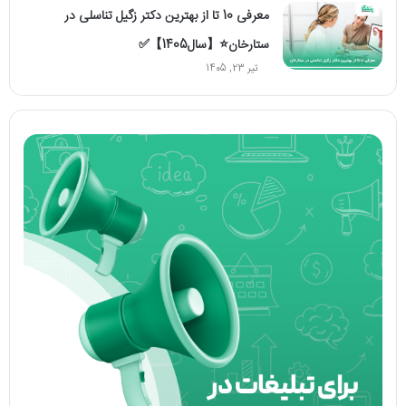
معرفی 10 تا از بهترین دکتر زگیل تناسلی در
ستارخان⭐【سال1405】✅
تیر 23, 1405