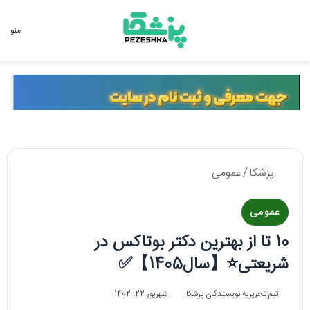
جستجو برای
منو
پزشکا
/
عمومی
عمومی
10 تا از بهترین دکتر بوتاکس در
شریعتی⭐️【سال1405】✅
تیم تحریریه نویسندگان پزشکا
شهریور 22, 1402