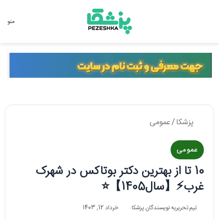
جستجو برای
منو
پزشکا
/
عمومی
عمومی
10 تا از بهترین دکتر بوتاکس در شهرک
غرب⚡️【سال1405】⭐
تیم تحریریه نویسندگان پزشکا
خرداد 12, 1403