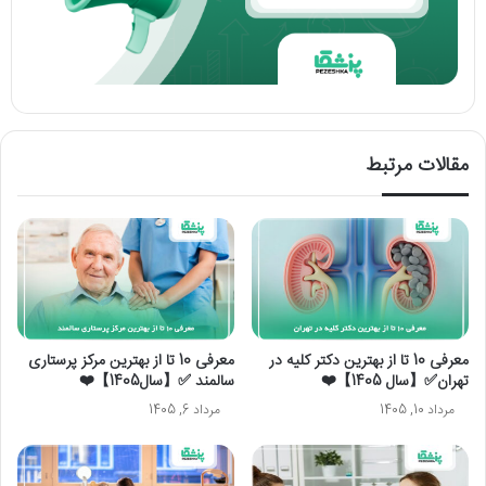
مقالات مرتبط
معرفی 10 تا از بهترین دکتر کلیه در
معرفی 10 تا از بهترین مرکز پرستاری
تهران✅【سال 1405】❤️
سالمند ✅【سال1405】❤️
مرداد 10, 1405
مرداد 6, 1405