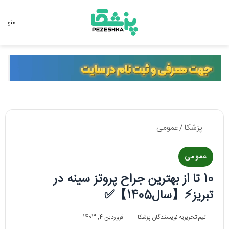
جستجو برای
منو
پزشکا
/
عمومی
عمومی
10 تا از بهترین جراح پروتز سینه در
تبریز⚡【سال1405】✅
تیم تحریریه نویسندگان پزشکا
فروردین 4, 1403