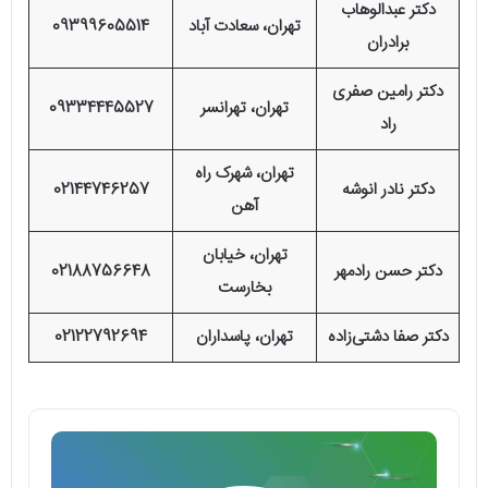
دکتر عبدالوهاب
تهران، سعادت آباد
09399605514
برادران
دکتر رامین صفری
تهران، تهرانسر
09334445527
راد
تهران، شهرک راه
دکتر نادر انوشه
02144746257
آهن
تهران، خیابان
دکتر حسن رادمهر
02188756648
بخارست
دکتر صفا دشتی‌زاده
تهران، پاسداران
02122792694