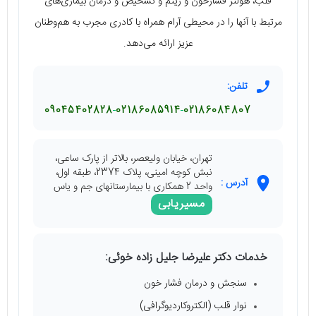
قلب، هولتر فشارخون و ریتم و تشخیص و درمان بیماری‌های
مرتبط با آنها را در محیطی آرام همراه با کادری مجرب به هم‌وطنان
عزیز ارائه می‌دهد.
تلفن:
09045402828
02186085914
02186084807
تهران، خیابان ولیعصر، بالاتر از پارک ساعی،
نبش کوچه امینی، پلاک 2374، طبقه اول،
آدرس :
واحد 2 همکاری با بیمارستانهای جم و یاس
مسیریابی
خدمات دکتر علیرضا جلیل زاده خوئی:
سنجش و درمان فشار خون
نوار قلب (الکتروکاردیوگرافی)