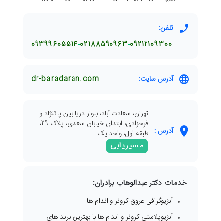
تلفن:
09399605514
02188590963
09212109300
آدرس سایت:
dr-baradaran.com
تهران، سعادت آباد، بلوار دریا بین پاکنژاد و
فرحزادی، ابتدای خیابان سعدی، پلاک 29،
آدرس :
طبقه اول، واحد یک
مسیریابی
خدمات دکتر عبدالوهاب برادران:
آنژیوگرافی عروق کرونر و اندام ها
آنژیوپلاستی کرونر و اندام ها با بهترین برند های