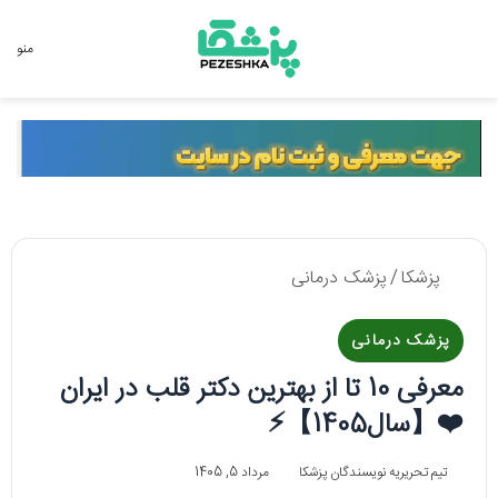
جستجو برای
منو
پزشکا
/
پزشک درمانی
پزشک درمانی
معرفی 10 تا از بهترین دکتر قلب در ایران
❤️【سال1405】⚡️
تیم تحریریه نویسندگان پزشکا
مرداد 5, 1405