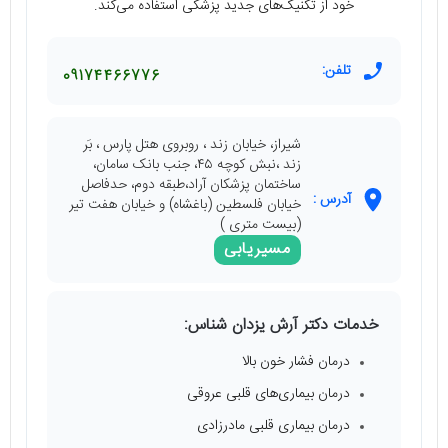
خود از تکنیک‌های جدید پزشکی استفاده می‌کند.
تلفن:
09174466776
شیراز، خیابان زند ، روبروی هتل پارس ، بَر
زند ،نبش کوچه ۴۵، جنب بانک سامان،
ساختمان پزشکان آراد،طبقه دوم، حدفاصل
آدرس :
خیابان فلسطین (باغشاه) و خیابان هفت تیر
(بیست متری )
مسیریابی
خدمات دکتر آرش یزدان شناس:
درمان فشار خون بالا
درمان بیماری‌های قلبی عروقی
درمان بیماری قلبی مادرزادی