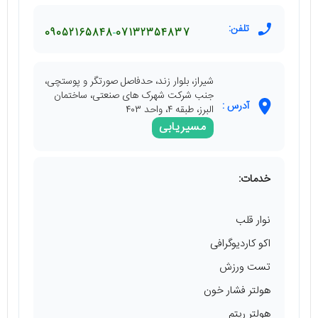
تلفن:
09052165848
07132354837
شیراز، بلوار زند، حدفاصل صورتگر و پوستچی،
جنب شرکت شهرک های صنعتی، ساختمان
آدرس :
البرز، طبقه ٤، واحد ٤٠٣
مسیریابی
خدمات:
نوار قلب
اکو کاردیوگرافی
تست ورزش
هولتر فشار خون
هولتر ریتم