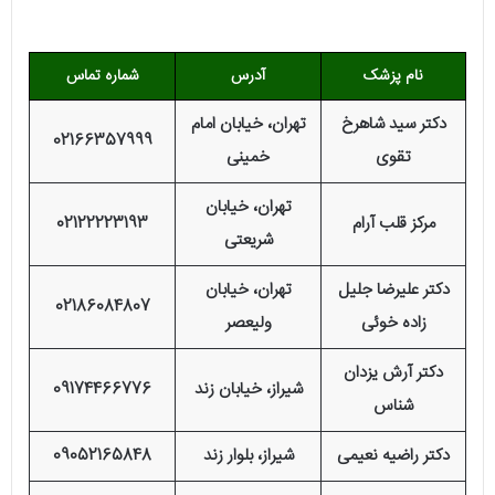
نام پزشک
آدرس
شماره تماس
دکتر سید شاهرخ
تهران، خیابان امام
02166357999
تقوی
خمینی
تهران، خيابان
مرکز قلب آرام
02122223193
شریعتی
دکتر علیرضا جلیل
تهران، خیابان
02186084807
زاده خوئی
ولیعصر
دکتر آرش یزدان
شیراز، خیابان زند
09174466776
شناس
دکتر راضیه نعیمی
شیراز، بلوار زند
09052165848