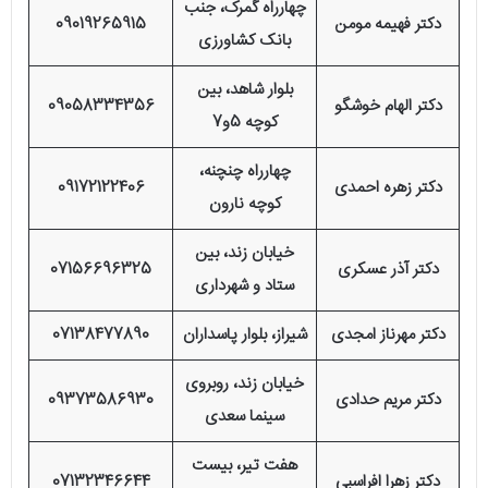
چهارراه گمرک، جنب
دکتر فهیمه مومن
09019265915
بانک کشاورزی
بلوار شاهد، بین
دکتر الهام خوشگو
09058334356
کوچه 5و7
چهارراه چنچنه،
دکتر زهره احمدی
09172122406
کوچه نارون
خیابان زند، بین
دکتر آذر عسکری
07156696325
ستاد و شهرداری
دکتر مهرناز امجدی
شیراز، بلوار پاسداران
07138477890
خیابان زند، روبروی
دکتر مریم حدادی
09373586930
سینما سعدی
هفت تیر، بیست
دکتر زهرا افراسبی
07132346644