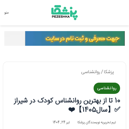
جستجو برای
منو
پزشکا
/
روانشناسی
روانشناسی
10 تا از بهترین روانشناس کودک در شیراز
✅【سال1405】❤️
تیم تحریریه نویسندگان پزشکا
تیر 24, 1404