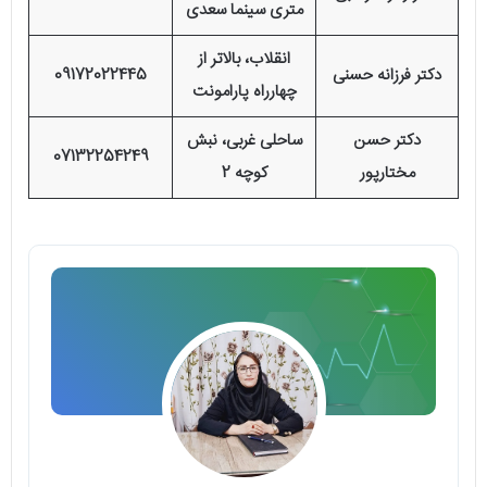
متری سینما سعدی
انقلاب، بالاتر از
دکتر فرزانه حسنی
09172022445
چهارراه پارامونت
دکتر حسن
ساحلی غربی، نبش
07132254249
مختارپور
کوچه 2