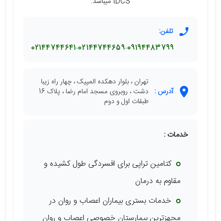
tDCS میباشد.
تلفن:
02144744641
02144744659
09194483799
تهران ، بلوار دهکده المپیک ، چهار راه زیبا
آدرس :
دشت ، روبروی مسجد امام رضا ، پلاک 16
طبقات اول و دوم
خدمات :
کتامین تراپی برای افسردگی طول کشیده و
مقاوم به درمان
خدمات بستری بیماران اعصاب و روان در
مجهزترین بیمارستان خصوصی اعصاب و روان