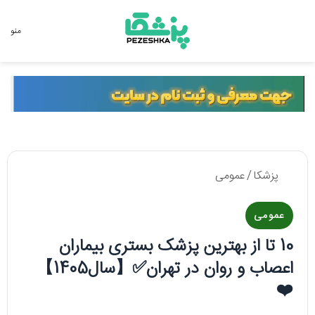
جستجو برای
منو
پزشکا
/
عمومی
عمومی
10 تا از بهترین پزشک بستری بیماران
اعصاب و روان در تهران✅【سال1405】
❤️