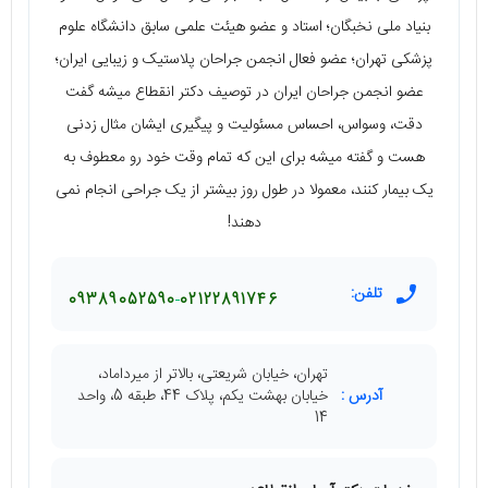
بنیاد ملی نخبگان؛ استاد و عضو هیئت علمی سابق دانشگاه علوم
پزشکی تهران؛ عضو فعال انجمن جراحان پلاستیک و زیبایی ایران؛
عضو انجمن جراحان ایران در توصیف دکتر انقطاع میشه گفت
دقت، وسواس، احساس مسئولیت و پیگیری ایشان مثال زدنی
هست و گفته میشه برای این که تمام وقت خود رو معطوف به
یک بیمار کنند، معمولا در طول روز بیشتر از یک جراحی انجام نمی
دهند!
تلفن:
09389052590
02122891746
تهران، خیابان شریعتی، بالاتر از میرداماد،
آدرس :
خیابان بهشت یکم، پلاک 44، طبقه 5، واحد
14