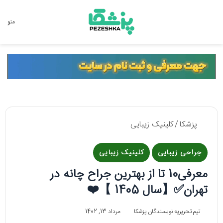
جستجو برای
منو
پزشکا
/
کلینیک زیبایی
جراحی زیبایی
کلینیک زیبایی
معرفی10 تا از بهترین جراح چانه در
تهران✅【سال 1405 】❤️
تیم تحریریه نویسندگان پزشکا
مرداد 13, 1402