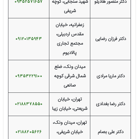
دکتر منصور هادیلو
شهید سنجابی، کوچه
09352571657
شریفی
زعفرانیه، خیابان
مقدس اردبیلی،
دکتر فرزان رضایی
09120135943
مجتمع تجاری
پالادیوم
میدان ونک، ضلع
دکتر ماریا مرادی
شمال شرقی کوچه
09353229100
صانعی
تهران، خیابان
دکتر رضا بغدادی
02188378550
شریعتی، خیابان زیبا
تهران، میدان ونک،
دکتر علی بصام
خیابان شریفی،
02188205626