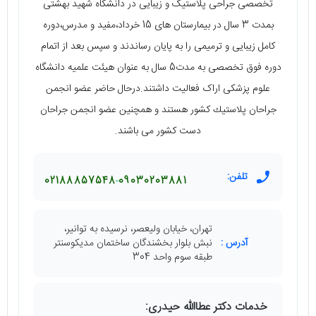
تخصصی جراحی پلاستیک و زيبايی در دانشگاه شهيد بهشتی
بمدت 3 سال در بيمارستان های 15 خرداد،مفيد و مدرس،دوره
كامل زيبايی و ترميمی را به پايان رساندند و سپس بعد از اتمام
دوره فوق تخصصی به مدت5 سال به عنوان هیئت علمیه دانشگاه
علوم پزشکی اراک فعالیت داشتند.درحال حاضر عضو انجمن
جراحان پلاستيك کشور هستند و همچنین عضو انجمن جراحان
دست کشور می باشند.
تلفن:
02188857548
09030203881
تهران، خیابان ولیعصر، نرسیده به توانیر،
آدرس :
نبش بلوار بخشندگان ساختمان مدیکوسنتر
طبقه سوم واحد 304
خدمات دکتر عطاالله حیدری: