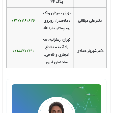
پلاک ۳۴
تهران ، میدان ونک
دکتر علی میقانی
، ملاصدرا ، روبروی
09307362836
بیمارستان بقیه الله
تهران، زعفرانیه، سه
راه آصف، تقاطع
دکتر شهریار حدادی
02188777141
اعجازی و فلاحی،
ساختمان امین