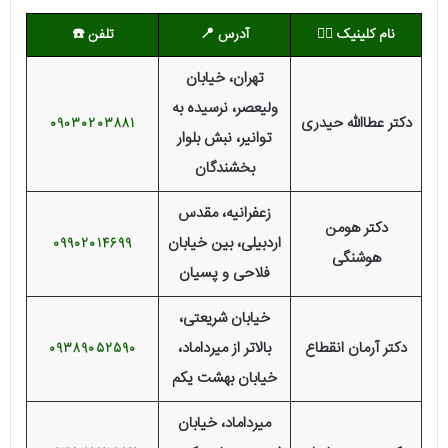
نام کلینیک
👨‍⚕️
آدرس 📍
تلفن
☎️
تهران، خیابان
ولیعصر، نرسیده به
دکتر عطاالله حیدری
09030203881
توانیر، نبش بلوار
بخشندگان
زعفرانیه، مقدس
دکتر هومن
اردبیلی، بین خیابان
09902014699
هوشنگی
فلاحی و پسیان
خیابان شریعتی،
دکتر آرمان انقطاع
بالاتر از میرداماد،
09389052590
خیابان بهشت یکم
میرداماد، خیابان