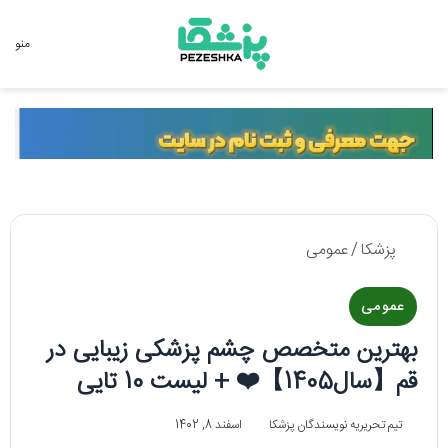
جستجو برای
منو
پزشکا
/
عمومی
عمومی
بهترین متخصص چشم پزشکی زیبایی در
قم【سال1405】❤️ + لیست 10 تایی
تیم تحریریه نویسندگان پزشکا
اسفند 8, 1402