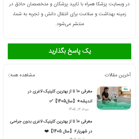
در وبسایت پزشکا همراه با تایید پزشکان و متخصصان حاذق در
زمینه بهداشت و سلامت برای انتقال دانش و تجربه به شما،
منتشر می‌شود.
یک پاسخ بگذارید
آخرین مقالات
مشاهده همه
معرفی 10 تا از بهترین کلینیک لاغری در
اندیشه⭐【سال1405】✅
مرداد 12, 1405
معرفی 10 تا از بهترین کلینیک لاغری بدون جراحی
در شهریار⚡【سال 1405】❤️