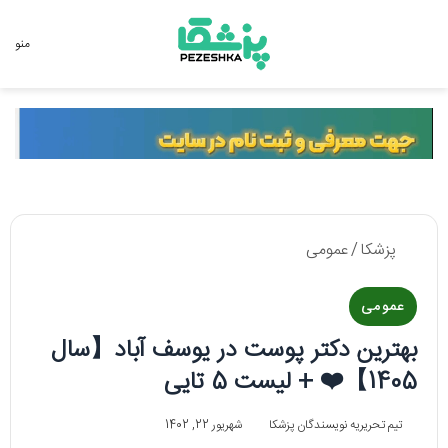
جستجو برای
منو
پزشکا
/
عمومی
عمومی
بهترین دکتر پوست در یوسف آباد【سال
1405】❤️ + لیست 5 تایی
تیم تحریریه نویسندگان پزشکا
شهریور 22, 1402