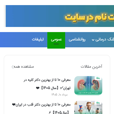
تغییر پو
جست
شک درمانی
روانشناسی
عمومی
تبلیغات
آخرین مقالات
مشاهده همه
معرفی 10 تا از بهترین دکتر کلیه در
تهران✅【سال 1405】❤️
مرداد 10, 1405
معرفی 10 تا از بهترین دکتر قلب در ایران❤️
【سال1405】⚡️