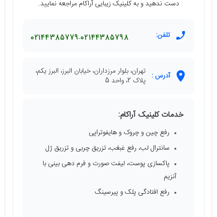
دست ندهید و به کلینیک زیبایی آراکام مراجعه نمایید.
تلفن:
02144385779
02144385798
تهران، بلوار مرزداران، خیابان البرز، البرز یکم،
آدرس :
پلاک 2، واحد 5
خدمات کلینیک آراکام:
رفع چین و چروک و هایفوتراپی
سانترال لب، رفع غبغب، تزریق چربی و تزریق ژل
پاکسازی پوست، لیفت صورت و فرم دهی بینی با
آنزیم
رفع افتادگی پلک و پیرسینگ