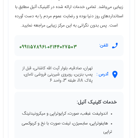
زیبایی می‌باشد. تمامی خدمات ارائه شده در کلینیک آنیل مطابق با
استانداردهای روز دنیا بوده و رضایت عموم مردم را به دست آورده
است. پس بدون نگرانی به این مرکز زیبایی مراجعه نمایید.
تلفن:
09911578961
02144027503
تهران، صادقیه، بلوار آیت الله کاشانی، قبل از
آدرس :
پمپ بنزین، روبروی شیرینی فروشی تامای،
پلاک 118، طبقه 3، واحد 6
خدمات کلینیک آنیل:
اندولیفت غبغب، صورت، کرایوتراپی و میکرونیدلینگ
هایفوتراپی، سابسیژن، لیفت صورت با نخ و کربوکسی
تراپی