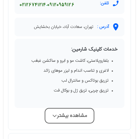
تلفن:
02126741214
09120959126
آدرس :
تهران، سعادت آباد، خیابان بخشایش
خدمات کلینیک شارمین:
بلفاروپلاستی، کاشت مو و ابرو و ساکشن غبغب
لاغری و تناسب اندام و لیزر موهای زائد
تزریق بوتاکس و سانترال لب
تزریق چربی، تزیق ژل و بوکال فت
مشاهده بیشتر