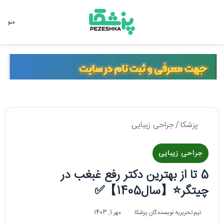
جستجو برای
منو
پزشکا
/
جراحی زیبایی
جراحی زیبایی
5 تا از بهترین دکتر رفع غبغب در
چیتگر⭐【سال1405】✅
تیم تحریریه نویسندگان پزشکا
مهر 1, 1403