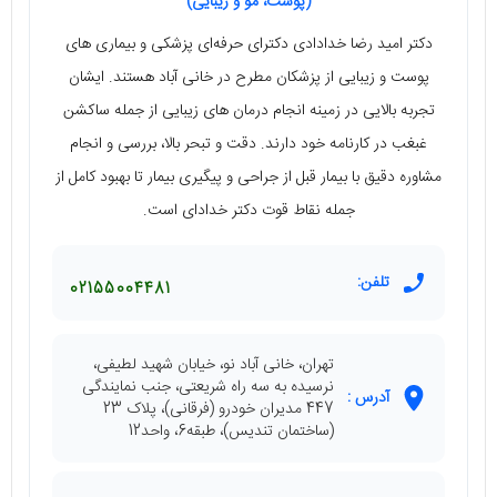
(پوست، مو و زیبایی)
دکتر امید رضا خدادادی دکترای حرفه‌ای پزشکی و بیماری های
پوست و زیبایی از پزشکان مطرح در خانی آباد هستند. ایشان
تجربه بالایی در زمینه انجام درمان های زیبایی از جمله ساکشن
غبغب در کارنامه خود دارند. دقت و تبحر بالا، بررسی و انجام
مشاوره دقیق با بیمار قبل از جراحی و پیگیری بیمار تا بهبود کامل از
جمله نقاط قوت دکتر خدادای است.
تلفن:
02155004481
تهران، خانی آباد نو، خیابان شهید لطیفی،
نرسیده به سه راه شریعتی، جنب نمایندگی
آدرس :
447 مدیران خودرو (فرقانی)، پلاک 23
(ساختمان تندیس)، طبقه6، واحد12