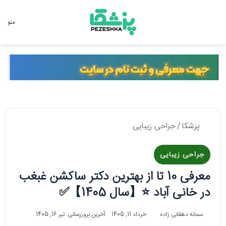
جستجو برای
منو
پزشکا
/
جراحی زیبایی
جراحی زیبایی
معرفی 10 تا از بهترین دکتر ساکشن غبغب
در خانی آباد ⭐【سال 1405】✅
سمانه دهقانی زاده
خرداد 11, 1405
آخرین بروزرسانی: تیر 16, 1405