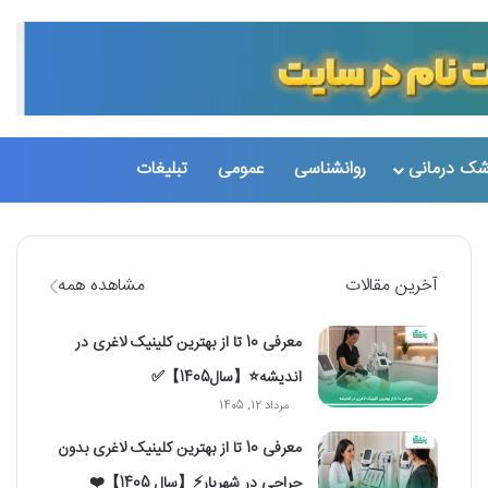
تغییر پو
جست
شک درمانی
روانشناسی
عمومی
تبلیغات
آخرین مقالات
مشاهده همه
معرفی 10 تا از بهترین کلینیک لاغری در
اندیشه⭐【سال1405】✅
مرداد 12, 1405
معرفی 10 تا از بهترین کلینیک لاغری بدون
جراحی در شهریار⚡【سال 1405】❤️