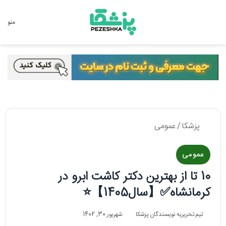
جستجو برای
منو
پزشکا
/
عمومی
عمومی
10 تا از بهترین دکتر کاشت ابرو در
کرمانشاه✅【سال1405】⭐
تیم تحریریه نویسندگان پزشکا
شهریور 30, 1402