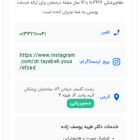
نظام‌پزشکی 107927 با 12 سال سابقه درخشان برای ارائه خدمات
پوستی به شما عزیزان آماده است.
تلفن:
01332110041
https://www.instagram
پیج اینستاگرام:
.com/dr.tayebeh.yous
efzad/
رشت، گلسار، خیابان 89، ساختمان پزشکان
آتیه، واحد 12، طبقه 4
آدرس :
مسیریابی
خدمات دکتر طیبه یوسف زاده:
فیشیال صورت و هایفوتراپی