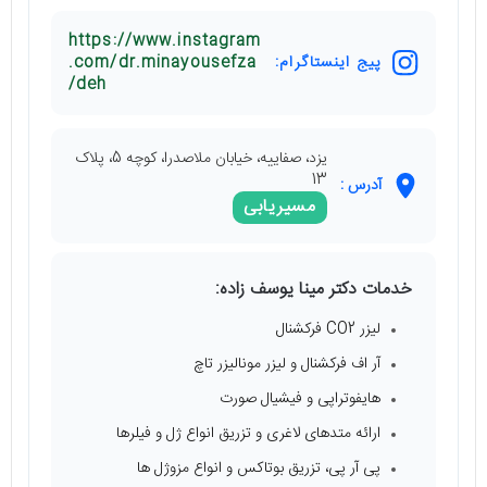
https://www.instagram
پیج اینستاگرام:
.com/dr.minayousefza
deh/
یزد، صفاییه، خیابان ملاصدرا، کوچه 5، پلاک
13
آدرس :
مسیریابی
خدمات دکتر مینا یوسف زاده:
لیزر CO2 فرکشنال
آر اف فرکشنال و لیزر مونالیزر تاچ
هایفوتراپی و فیشیال صورت
ارائه متدهای لاغری و تزریق انواع ژل و فیلرها
پی آر پی، تزریق بوتاکس و انواع مزوژل ها