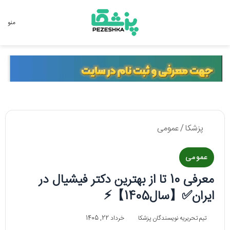
جستجو برای
منو
پزشکا
/
عمومی
عمومی
معرفی 10 تا از بهترین دکتر فیشیال در
ایران✅【سال1405】⚡️
تیم تحریریه نویسندگان پزشکا
خرداد 22, 1405