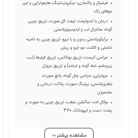
فیشیال و پاکسازی، میکرونیدلینگ، هایفوتراپی و لیزر
موهای زائد
درمان با اندولیفت، لیفت کل صورت، تزریق چربی
گونه، سانترال لب و ابدومینوپلاستی
برایکوپلاستی بدون و با لیپو، تزریق چربی به ناحیه
تناسلی و کاشت مو، ابرو و ریش
جراحی کیست، تزریق بوتاکس، تزریق فیلرها (لب،
زیرچشم، خط گونه و لبخند) و تزریق مزوژل
مزوتراپی، جراحی چال گونه، پانچ صورت،
بلفاروپلاستی، پیلینگ صورت، پلاکت درمانی و
سابسیژن
بوکال فت، ساکشن غبغب، تزریق چربی به صورت و
پشت دست و لیپوماتک 360
مشاهده بیشتر