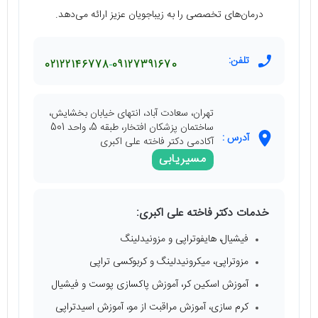
درمان‌های تخصصی را به زیباجویان عزیز ارائه می‌دهد.
تلفن:
02122146778
09127391670
تهران، سعادت آباد، انتهای خیابان بخشایش،
ساختمان پزشکان افتخار، طبقه 5، واحد 501
آدرس :
آکادمی دکتر فاخته علی اکبری
مسیریابی
خدمات دکتر فاخته علی اکبری:
فیشیال، هایفوتراپی و مزونیدلینگ
مزوتراپی، میکرونیدلینگ و کربوکسی تراپی
آموزش اسکین کر، آموزش پاکسازی پوست و فیشیال
کرم سازی، آموزش مراقبت از مو، آموزش اسیدتراپی