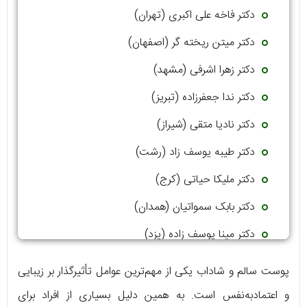
دکتر فاخه علی اکبری (تهران)
دکتر میتن ریخته گر (اصفهان)
دکتر زهرا اشرفی (مشهد)
دکتر ندا جعفرزاده (تبریز)
دکتر نادیا متقی (شیراز)
دکتر طیبه یوسف زاد (رشت)
دکتر ملیکا حیاتی (کرج)
دکتر بابک سمواتیان (همدان)
دکتر مینا یوسف زاده (یزد)
دکتر سحر حسین خانی (زنجان)
پوست سالم و شاداب یکی از مهم‌ترین عوامل تأثیرگذار بر زیبایی
و اعتمادبه‌نفس است. به همین دلیل بسیاری از افراد برای