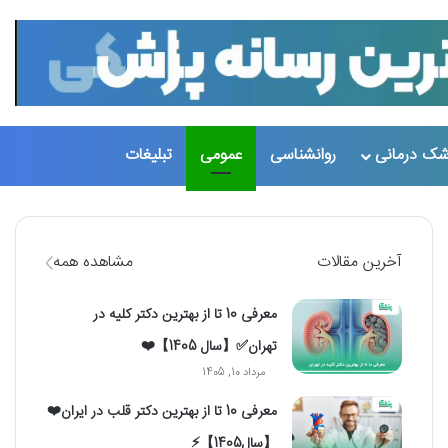
تغییر پو
جست
شک درمانی
روانشناسی
عمومی
تبلیغات
آخرین مقالات
مشاهده همه
معرفی 10 تا از بهترین دکتر کلیه در
تهران✅【سال 1405】❤️
مرداد 10, 1405
معرفی 10 تا از بهترین دکتر قلب در ایران❤️
【سال1405】⚡️