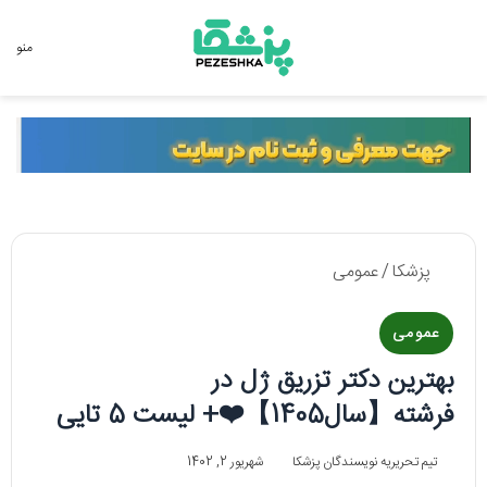
جستجو برای
منو
پزشکا
/
عمومی
عمومی
بهترین دکتر تزریق ژل در
فرشته【سال1405】❤️+ لیست 5 تایی
تیم تحریریه نویسندگان پزشکا
شهریور 2, 1402