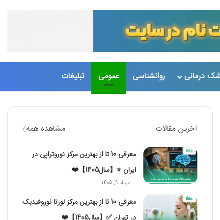
تغییر پو
جست
شک درمانی
روانشناسی
عمومی
تبلیغات
آخرین مقالات
مشاهده همه
معرفی 10 تا از بهترین مرکز نوروتراپی در
ایران ⭐【سال1405】❤️
مرداد 9, 1405
معرفی 10 تا از بهترین مرکز لورتا نوروفیدبک
در تهران ✅【سال1405】❤️