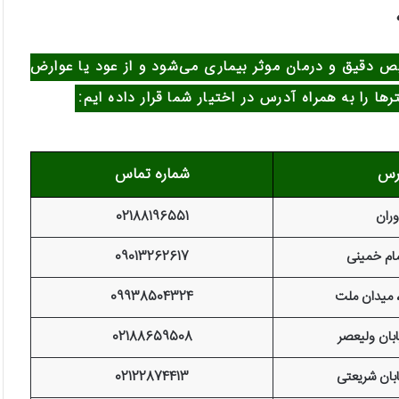
 دقیق و درمان موثر بیماری می‌شود و از عود یا عوارض
 را به همراه آدرس در اختیار شما قرار داده ایم:
رس
شماره تماس
وران
02188196551
مام خمینی
09013262617
 میدان ملت
09938504324
بان ولیعصر
02188659508
بان شریعتی
02122874413