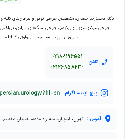
دکتر محمدرضا جعفری، متخصص جراحی تومور و سرطان‌های کلیه و مج
جراحی میکروسکوپی واریکوسل، جراحی سنگ‌های ادراری، بی‌اختیار
اورولوژی اروپا، عضو انجمن اورولوژی کانادا می‌باشند. ایشان خ
02188196551
تلفن:
02126858230
پیج اینستاگرام:
ersian.urology/?hl=en
آدرس :
تهران، نیاوران، سه راه مژده، خیابان مقدسی، نبش