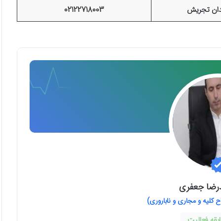
دان تجریش
02122718003
رضا جعفری
لیه و مجاری و ناباروری)