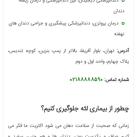
دندانپزشکی دیجیتال، لیزر دندانپزشکی و درمان ریشه
دندان
درمان پروتزی، دندانپزشکی پیشگیری و جراحی دندان‌ های
نهفته
آدرس:
تهران، بلوار آفریقا، بالاتر از پمپ بنزین، کوچه تندیس،
پلاک چهارم، واحد اول و دوم
شماره تماس:
02188888590
چطور از بیماری لثه جلوگیری کنیم؟
زمانی که صحبت از سلامت دهان می شود اکثریت ما فکر می
کنیم صاف و یکدست بودن دندان ها و هم چنین سفید و