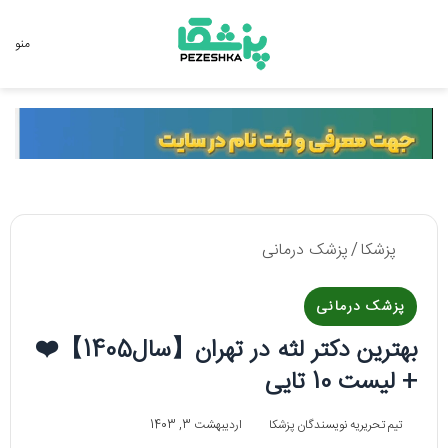
جستجو برای
منو
پزشکا
/
پزشک درمانی
پزشک درمانی
بهترین دکتر لثه در تهران【سال1405】❤️
+ لیست 10 تایی
تیم تحریریه نویسندگان پزشکا
اردیبهشت 3, 1403