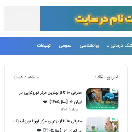
تغییر پو
جست
شک درمانی
روانشناسی
عمومی
تبلیغات
آخرین مقالات
مشاهده همه
معرفی 10 تا از بهترین مرکز نوروتراپی در
ایران ⭐【سال1405】❤️
مرداد 9, 1405
معرفی 10 تا از بهترین مرکز لورتا نوروفیدبک
در تهران ✅【سال1405】❤️