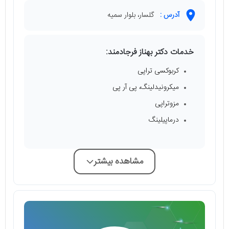
آدرس :
گلسار، بلوار سمیه
خدمات دکتر بهناز فرجادمند:
کربوکسی تراپی
میکرونیدلینگ، پی آر پی
مزوتراپی
درماپیلینگ
مشاهده بیشتر