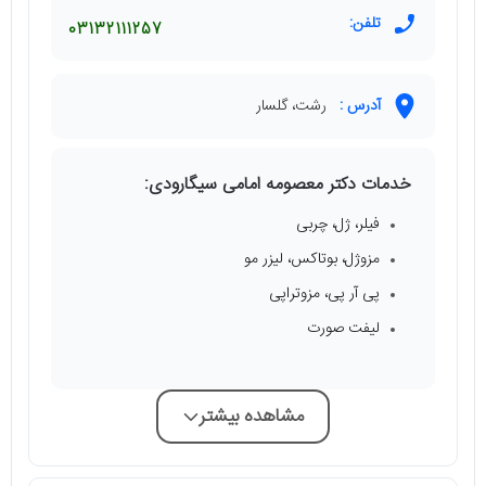
تلفن:
03132111257
آدرس :
رشت، گلسار
خدمات دکتر معصومه امامی سیگارودی:
فیلر، ژل، چربی
مزوژل، بوتاکس، لیزر مو
پی آر پی، مزوتراپی
لیفت صورت
مشاهده بیشتر