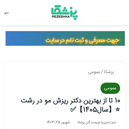
جستجو برای
منو
پزشکا
/
عمومی
عمومی
10 تا از بهترین دکتر ریزش مو در رشت
⭐【سال1405】✅
تیم تحریریه نویسندگان پزشکا
شهریور 25, 1403