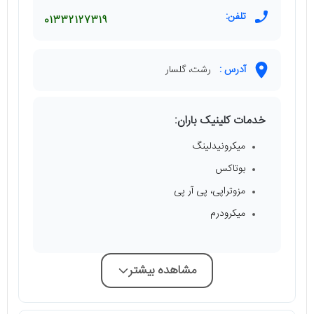
تلفن:
01332127319
آدرس :
رشت، گلسار
خدمات کلینیک باران:
میکرونیدلینگ
بوتاکس
مزوتراپی، پی آر پی
میکرودرم
مشاهده بیشتر