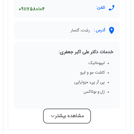
تلفن:
09117580104
آدرس :
رشت، گلسار
خدمات دکتر علی اکبر جعفری:
لیپوماتیک
کاشت مو و ابرو
پی آر پی، مزوتراپی
ژل و بوتاکس
مشاهده بیشتر