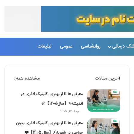
تغییر پو
جست
شک درمانی
روانشناسی
عمومی
تبلیغات
آخرین مقالات
مشاهده همه
معرفی 10 تا از بهترین کلینیک لاغری در
اندیشه⭐【سال1405】✅
مرداد 12, 1405
معرفی 10 تا از بهترین کلینیک لاغری بدون
جراحی در شهریار⚡【سال 1405】❤️